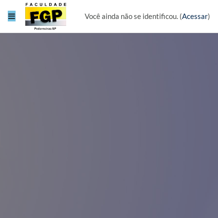
Ir para o conteúdo principal
Painel lateral
Você ainda não se identificou. (
Acessar
)
AVA FGP